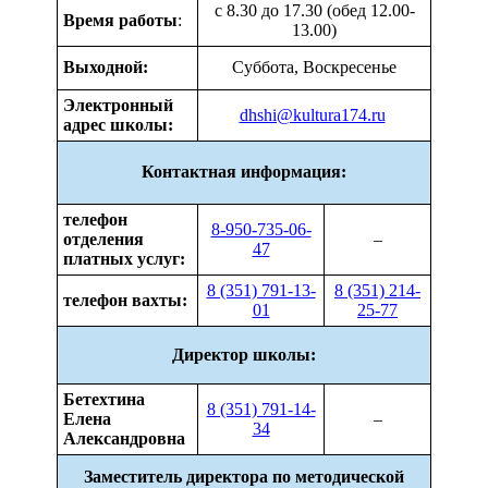
с 8.30 до 17.30 (обед 12.00-
Время работы
:
13.00)
Выходной:
Суббота, Воскресенье
Электронный
dhshi@kultura174.ru
адрес школы:
Контактная информация:
телефон
8-950-735-06-
отделения
–
47
платных услуг:
8 (351) 791-13-
8 (351) 214-
телефон вахты:
01
25-77
Директор школы:
Бетехтина
8 (351) 791-14-
Елена
–
34
Александровна
Заместитель директора по методической